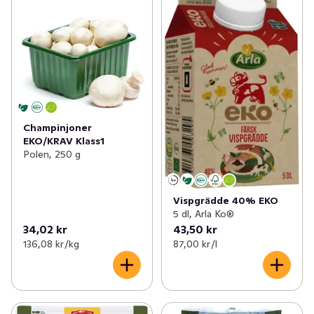
Champinjoner
EKO/KRAV Klass1
Polen, 250 g
Vispgrädde 40% EKO
5 dl, Arla Ko®
34,02 kr
43,50 kr
136,08 kr /kg
87,00 kr /l