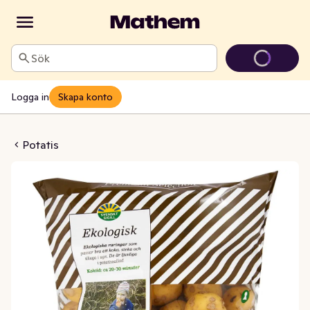
Sök
Logga in
Skapa konto
k/Fast EKO Klass1
Potatis