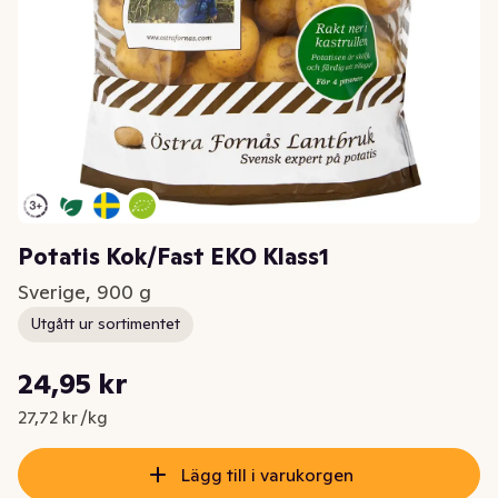
Potatis Kok/Fast EKO Klass1
Sverige, 900 g
Utgått ur sortimentet
Styckpris: 27,72 kr /kg
24,95 kr
Nuvarande pris är: 24,95 kr
27,72 kr /kg
Lägg till i varukorgen