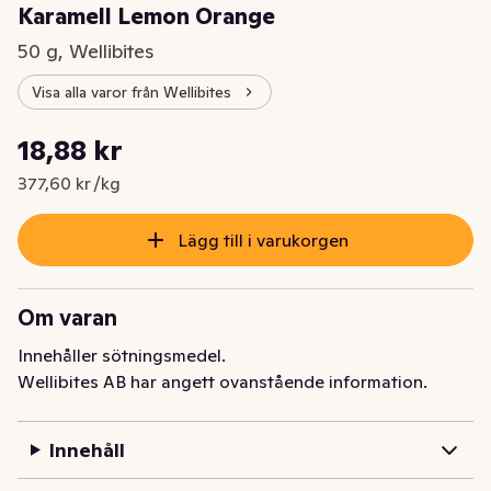
Karamell Lemon Orange
50 g, Wellibites
Visa alla varor från Wellibites
Styckpris: 377,60 kr /kg
18,88 kr
Nuvarande pris är: 18,88 kr
377,60 kr /kg
Lägg till i varukorgen
Om varan
Innehåller sötningsmedel.
Wellibites AB har angett ovanstående information.
Innehåll