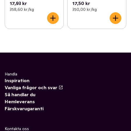
17,93 kr
17,50 kr
358,60 kr /kg
350,00 kr /kg
Handla
Inspiration
Vanliga frågor och svar
Så handlar du
Hemleverans
Färskvarugaranti
Kontakta oss