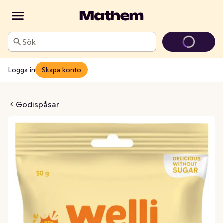
Sök
Logga in
Skapa konto
l Lemon Orange
Godispåsar