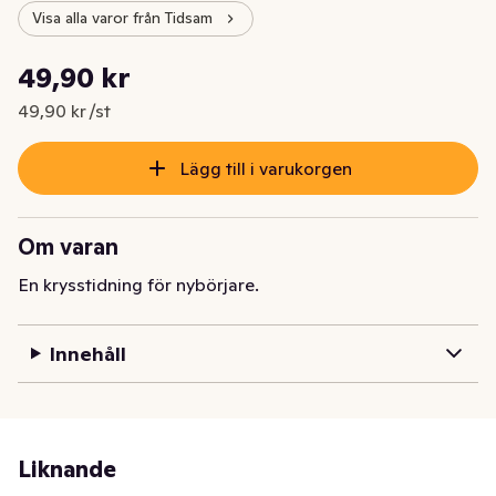
Visa alla varor från Tidsam
Styckpris: 49,90 kr /st
49,90 kr
Nuvarande pris är: 49,90 kr
49,90 kr /st
Lägg till i varukorgen
Om varan
En krysstidning för nybörjare.
Innehåll
Liknande