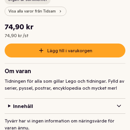
Visa alla varor från Tidsam
Styckpris: 74,90 kr /st
74,90 kr
Nuvarande pris är: 74,90 kr
74,90 kr /st
Lägg till i varukorgen
Om varan
Tidningen för alla som gillar Lego och tidningar. Fylld av 
serier, pyssel, postrar, encyklopedia och mycket mer!
Innehåll
Tyvärr har vi ingen information om näringsvärde för
varan ännu.