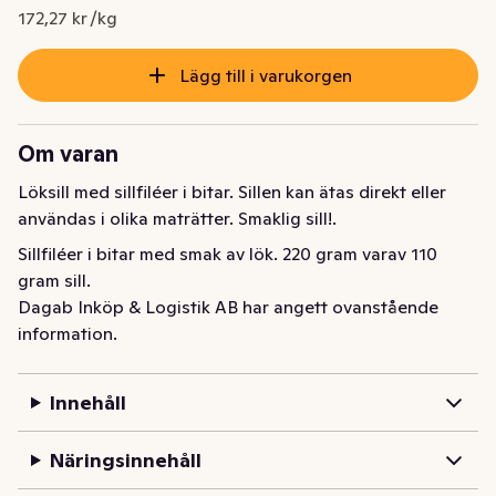
Nuvarande pris är: 18,95 kr
172,27 kr /kg
Lägg till i varukorgen
Om varan
Löksill med sillfiléer i bitar. Sillen kan ätas direkt eller 
användas i olika maträtter. Smaklig sill!.
Sillfiléer i bitar med smak av lök. 220 gram varav 110 
gram sill.
Dagab Inköp & Logistik AB har angett ovanstående
information.
Innehåll
Näringsinnehåll