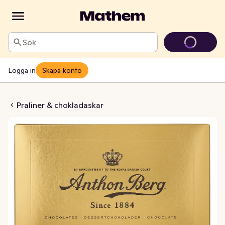
Sök
Logga in
Skapa konto
ask Praliner
Praliner & chokladaskar