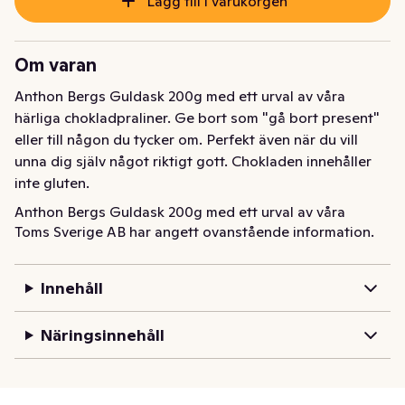
Lägg till i varukorgen
Om varan
Anthon Bergs Guldask 200g med ett urval av våra 
härliga chokladpraliner. Ge bort som "gå bort present" 
eller till någon du tycker om. Perfekt även när du vill 
unna dig själv något riktigt gott. Chokladen innehåller 
inte gluten.
Anthon Bergs Guldask 200g med ett urval av våra 
Toms Sverige AB har angett ovanstående information.
härliga chokladpraliner. Ge bort som "gå bort present" 
eller till någon du tycker om. Perfekt även när du vill 
unna dig själv något riktigt gott. Chokladen innehåller 
Innehåll
inte gluten.
Näringsinnehåll