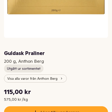
Guldask Praliner
200 g, Anthon Berg
Utgått ur sortimentet
Visa alla varor från Anthon Berg
Styckpris: 575,00 kr /kg
115,00 kr
Nuvarande pris är: 115,00 kr
575,00 kr /kg