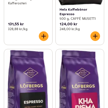
Kafferosteri
Slow Roast – Ett smakrikare kaffe

Hela Kaffebönor
Espresso
Kaffet i denna påse är mer smakrikt tack vare K.W. 
500 g, CAFFÉ MUSETTI
Karlbergs egen slowroast-teknik. Att rosta kaffet 
131,55 kr
124,00 kr
långsammare än andra, på lägre temperatur tillåter 
328,88 kr /kg
248,00 kr /kg
varje böna att varsamt utveckla sin fulla smakpotential.