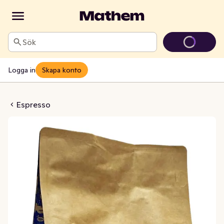
Sök
Logga in
Skapa konto
ore Dolce Mörkrost
Espresso