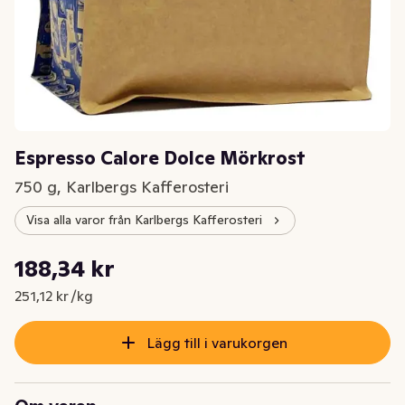
Espresso Calore Dolce Mörkrost
750 g, Karlbergs Kafferosteri
Visa alla varor från Karlbergs Kafferosteri
Styckpris: 251,12 kr /kg
188,34 kr
Nuvarande pris är: 188,34 kr
251,12 kr /kg
Lägg till i varukorgen