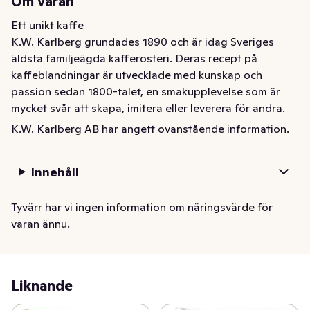
Om varan
Ett unikt kaffe

K.W. Karlberg grundades 1890 och är idag Sveriges 
äldsta familjeägda kafferosteri. Deras recept på 
kaffeblandningar är utvecklade med kunskap och 
passion sedan 1800-talet, en smakupplevelse som är 
mycket svår att skapa, imitera eller leverera för andra.

K.W. Karlberg AB har angett ovanstående information.
Espresso Calore Dolce - Kaffevärldens mörka kejsare!

En espresso med en intensiv smak och len créma på 
Innehåll
toppen, skapad av högkvalitativa mörkrostade Arabica- 
och Robustabönor. Du kan stolt servera detta kaffe i en 
Tyvärr har vi ingen information om näringsvärde för
mjölkstinn latte, eller allra helst - helt kravlöst och naket 
varan ännu.
avnjuten för sig själv. En optimal mix av bönor som 
rostas med kärlek och hantverkskunnande i Nacka, 
Stockholm.

Liknande
Slow Roast – Ett smakrikare kaffe

Kaffet i denna påse är mer smakrikt tack vare K.W. 