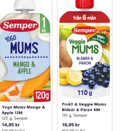
Frukt & Veggie Mums
Yogo Mums Mango &
Blåbär & Päron 6M
Äpple 12M
110 g, Semper
120 g, Semper
14,95 kr
16,95 kr
124,58 kr /kg
154,09 kr /kg