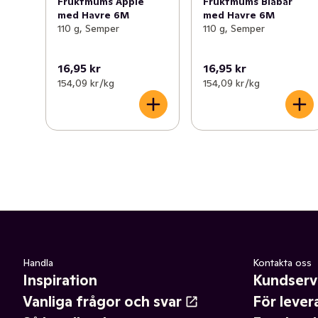
Fruktmums Äpple
Fruktmums Blåbär
med Havre 6M
med Havre 6M
110 g, Semper
110 g, Semper
16,95 kr
16,95 kr
154,09 kr /kg
154,09 kr /kg
Handla
Kontakta oss
Inspiration
Kundserv
Vanliga frågor och svar
För lever