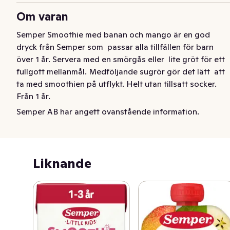
Om varan
Semper Smoothie med banan och mango är en god 
dryck från Semper som  passar alla tillfällen för barn 
över 1 år. Servera med en smörgås eller  lite gröt för ett 
fullgott mellanmål. Medföljande sugrör gör det lätt  att 
ta med smoothien på utflykt. Helt utan tillsatt socker. 
Från 1 år.
Semper AB har angett ovanstående information.
Semper Little kids Smoothie banan & mango i praktisk 
tetra är en uppfriskande dryck för lite större barn, 1–3 
år. En fruktsmoothie med god smak av banan och 
mango, som är lätt att ta med sig och passar perfekt till 
Liknande
både mellanmål och utflykt. Semper Smoothie är 
utvecklad för lekfulla barn och har inget tillsatt socker, 
innehåller bara frukt, citronsyra och vatten. Medföljande 
sugrör gör smoothien smidig att servera.