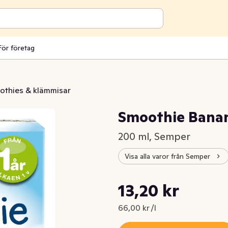
För företag
othies & klämmisar
Smoothie Bana
200 ml, Semper
Visa alla varor från Semper
Styckpris: 66,00 kr /l
13,20 kr
Nuvarande pris är: 13,20 kr
66,00 kr /l