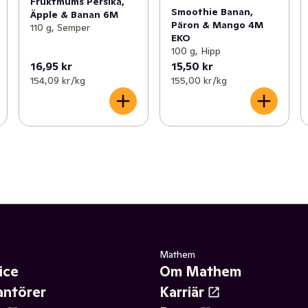
Fruktmums Persika,
Smoothie Banan,
Äpple & Banan 6M
Päron & Mango 4M
110 g, Semper
EKO
100 g, Hipp
16,95 kr
15,50 kr
154,09 kr /kg
155,00 kr /kg
Mathem
ice
Om Mathem
antörer
Karriär