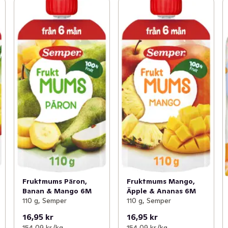
Fruktmums Päron,
Fruktmums Mango,
Banan & Mango 6M
Äpple & Ananas 6M
110 g, Semper
110 g, Semper
16,95 kr
16,95 kr
154,09 kr /kg
154,09 kr /kg