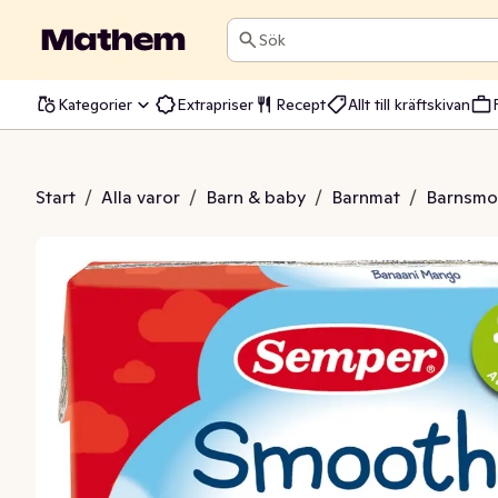
Sök
Kategorier
Extrapriser
Recept
Allt till kräftskivan
 Banan Mango 12M
Start
/
Alla varor
/
Barn & baby
/
Barnmat
/
Barnsmo