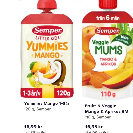
Yummies Mango 1-3år
Frukt & Veggie
120 g, Semper
Mango & Aprikos 6M
110 g, Semper
16,99 kr
16,95 kr
141,58 kr /kg
154,09 kr /kg