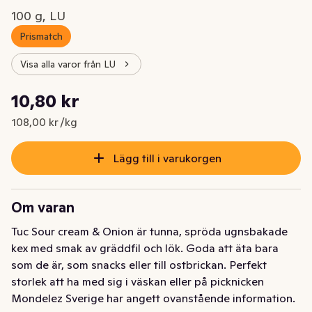
100 g, LU
Prismatch
Visa alla varor från LU
Styckpris: 108,00 kr /kg
10,80 kr
Nuvarande pris är: 10,80 kr
108,00 kr /kg
Lägg till i varukorgen
Om varan
Tuc Sour cream & Onion är tunna, spröda ugnsbakade 
kex med smak av gräddfil och lök. Goda att äta bara 
som de är, som snacks eller till ostbrickan. Perfekt 
storlek att ha med sig i väskan eller på picknicken
Mondelez Sverige har angett ovanstående information.