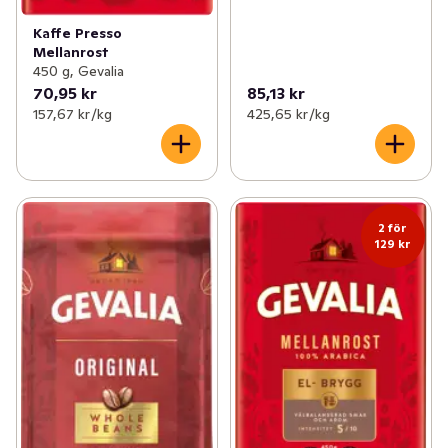
Kaffe Presso
Mellanrost
450 g, Gevalia
70,95 kr
85,13 kr
157,67 kr /kg
425,65 kr /kg
2 för
129 kr