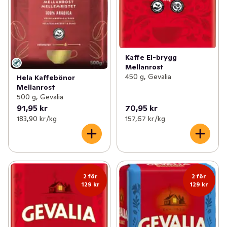
Kaffe El-brygg
Mellanrost
450 g, Gevalia
Hela Kaffebönor
Mellanrost
500 g, Gevalia
91,95 kr
70,95 kr
183,90 kr /kg
157,67 kr /kg
2 för
2 för
129 kr
129 kr