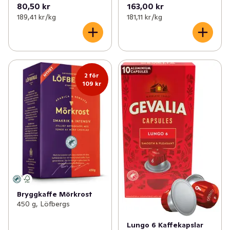
80,50 kr
163,00 kr
189,41 kr /kg
181,11 kr /kg
2 för
109 kr
Bryggkaffe Mörkrost
450 g, Löfbergs
Lungo 6 Kaffekapslar