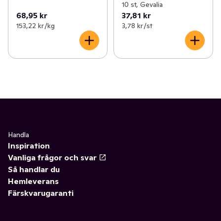
10 st, Gevalia
68,95 kr
37,81 kr
153,22 kr /kg
3,78 kr /st
Handla
Inspiration
Vanliga frågor och svar
Så handlar du
Hemleverans
Färskvarugaranti