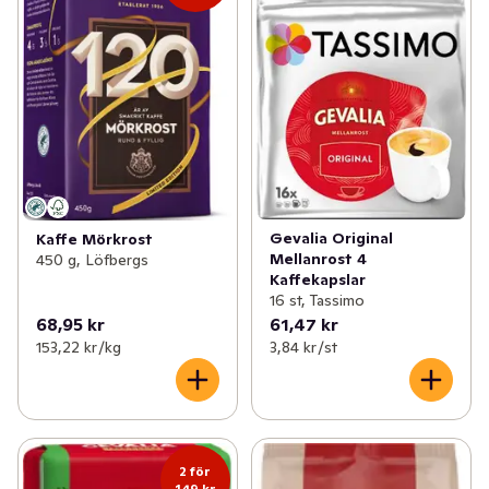
Gevalia Original
Kaffe Mörkrost
Mellanrost 4
450 g, Löfbergs
Kaffekapslar
16 st, Tassimo
68,95 kr
61,47 kr
153,22 kr /kg
3,84 kr /st
2 för
149 kr