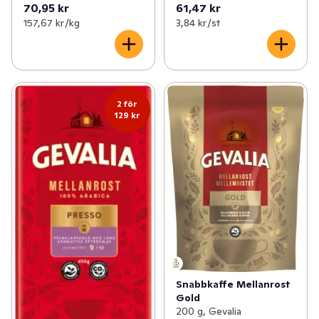
70,95 kr
61,47 kr
157,67 kr /kg
3,84 kr /st
2 för
129 kr
Snabbkaffe Mellanrost
Gold
200 g, Gevalia