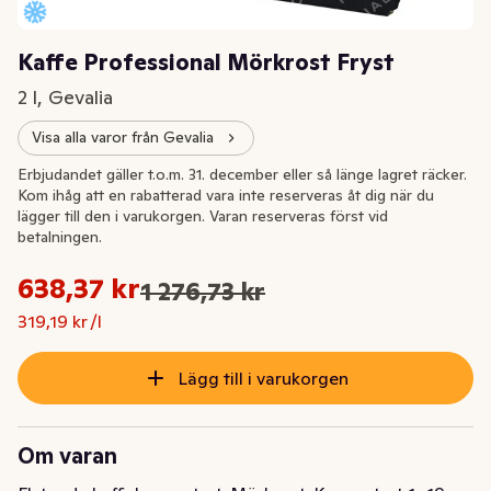
Kaffe Professional Mörkrost Fryst
2 l, Gevalia
Visa alla varor från Gevalia
-50%
Erbjudandet gäller t.o.m. 31. december eller så länge lagret räcker.
Kom ihåg att en rabatterad vara inte reserveras åt dig när du
lägger till den i varukorgen. Varan reserveras först vid
betalningen.
Styckpris: 319,19 kr /l
638,37 kr
1 276,73 kr
Ursprungspriset var: 1 276,73 kr
Nuvarande pris är: 638,37 kr
319,19 kr /l
Lägg till i varukorgen
Om varan