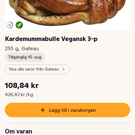
Kardemummabulle Vegansk 3-p
255 g, Gateau
Tillgänglig 10. aug
Visa alla varor från Gateau
Styckpris: 426,82 kr /kg
108,84 kr
Nuvarande pris är: 108,84 kr
426,82 kr /kg
Lägg till i varukorgen
Om varan