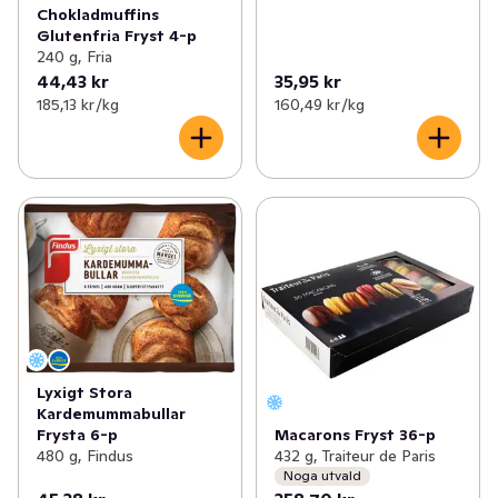
Chokladmuffins
Glutenfria Fryst 4-p
240 g, Fria
44,43 kr
35,95 kr
185,13 kr /kg
160,49 kr /kg
Lyxigt Stora
Kardemummabullar
Macarons Fryst 36-p
Frysta 6-p
432 g, Traiteur de Paris
480 g, Findus
Noga utvald