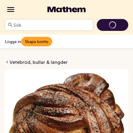
Sök
Logga in
Skapa konto
bulle Vegansk 3-p
Vetebröd, bullar & längder