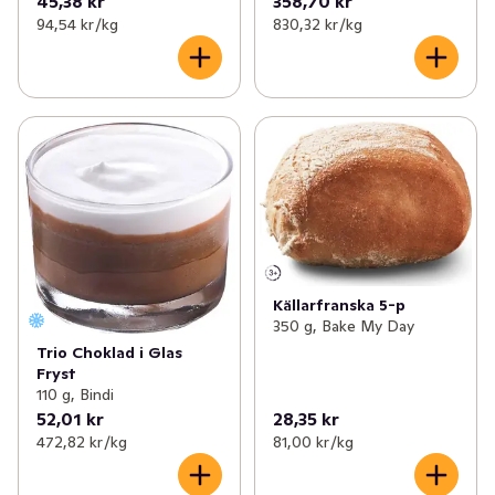
45,38 kr
358,70 kr
94,54 kr /kg
830,32 kr /kg
Källarfranska 5-p
350 g, Bake My Day
Trio Choklad i Glas
Fryst
110 g, Bindi
52,01 kr
28,35 kr
472,82 kr /kg
81,00 kr /kg