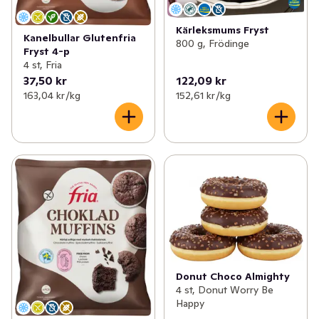
Kärleksmums Fryst
Kanelbullar Glutenfria
800 g, Frödinge
Fryst 4-p
4 st, Fria
37,50 kr
122,09 kr
163,04 kr /kg
152,61 kr /kg
Donut Choco Almighty
4 st, Donut Worry Be
Happy