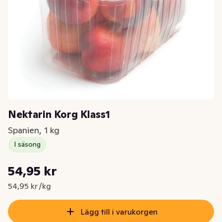
Nektarin Korg Klass1
Spanien, 1 kg
I säsong
Styckpris: 54,95 kr /kg
54,95 kr
Nuvarande pris är: 54,95 kr
54,95 kr /kg
Lägg till i varukorgen