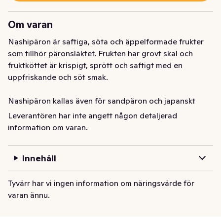
Om varan
Nashipäron är saftiga, söta och äppelformade frukter 
som tillhör päronsläktet. Frukten har grovt skal och 
fruktköttet är krispigt, sprött och saftigt med en 
uppfriskande och söt smak.

Nashipäron kallas även för sandpäron och japanskt 
päron och den fasta konsistensen gör att päronet 
Leverantören har inte angett någon detaljerad
passar bra till både sallader, desserter eller att äta det 
information om varan.
som det är.
Innehåll
Tyvärr har vi ingen information om näringsvärde för
varan ännu.