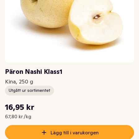
Päron Nashi Klass1
Kina, 250 g
Utgått ur sortimentet
Styckpris: 67,80 kr /kg
16,95 kr
Nuvarande pris är: 16,95 kr
67,80 kr /kg
Lägg till i varukorgen