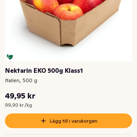
Nektarin EKO 500g Klass1
Italien, 500 g
Styckpris: 99,90 kr /kg
49,95 kr
Nuvarande pris är: 49,95 kr
99,90 kr /kg
Lägg till i varukorgen