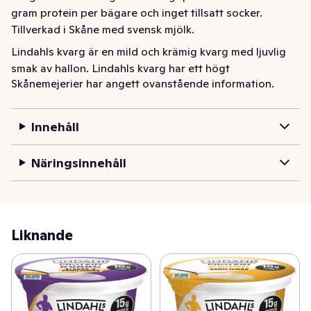
gram protein per bägare och inget tillsatt socker. 
Tillverkad i Skåne med svensk mjölk.
Lindahls kvarg är en mild och krämig kvarg med ljuvlig 
smak av hallon. Lindahls kvarg har ett högt 
Skånemejerier har angett ovanstående information.
proteininnehåll, låg fetthalt och innehåller inget tillsatt 
socker. Perfekt att njuta som den är eller toppa med 
nötter, frukt eller färska bär. Ät den efter träningen, som 
Innehåll
mellanmål eller bara när du vill ha något gott och 
nyttigt! Lindahls kvarg är tillverkad i Sverige med svensk 
Näringsinnehåll
mjölk.
Liknande