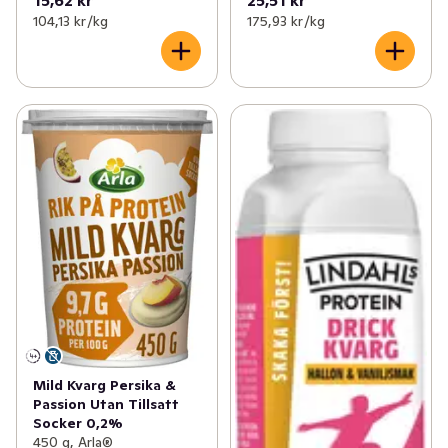
15,62 kr
25,51 kr
104,13 kr /kg
175,93 kr /kg
Mild Kvarg Persika &
Passion Utan Tillsatt
Socker 0,2%
450 g, Arla®