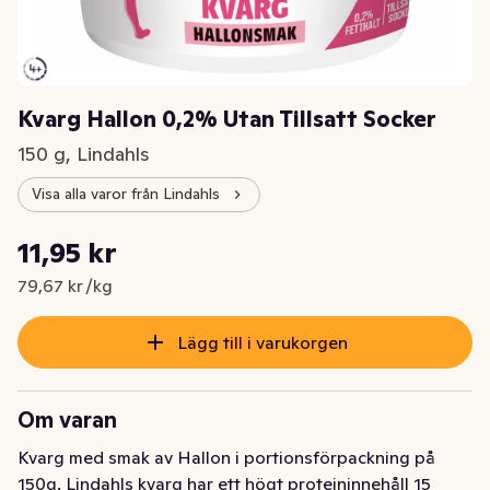
Kvarg Hallon 0,2% Utan Tillsatt Socker
150 g, Lindahls
Visa alla varor från Lindahls
Styckpris: 79,67 kr /kg
11,95 kr
Nuvarande pris är: 11,95 kr
79,67 kr /kg
Lägg till i varukorgen
Om varan
Kvarg med smak av Hallon i portionsförpackning på 
150g. Lindahls kvarg har ett högt proteininnehåll 15 