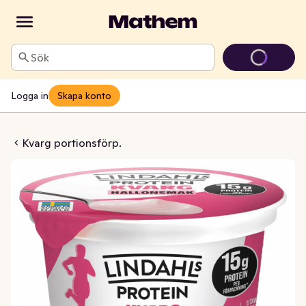
Sök
Logga in
Skapa konto
2% Utan Tillsatt Socker
Kvarg portionsförp.