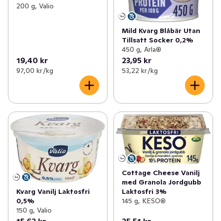
200 g, Valio
Mild Kvarg Blåbär Utan
Tillsatt Socker 0,2%
450 g, Arla®
19,40 kr
23,95 kr
97,00 kr /kg
53,22 kr /kg
Cottage Cheese Vanilj
med Granola Jordgubb
Laktosfri 3%
Kvarg Vanilj Laktosfri
145 g, KESO®
0,5%
150 g, Valio