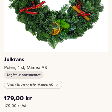
Julkrans
Polen, 1 st, Mimea AS
Utgått ur sortimentet
Visa alla varor från Mimea AS
Styckpris: 179,00 kr /st
179,00 kr
Nuvarande pris är: 179,00 kr
179,00 kr /st