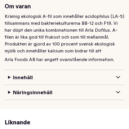
Om varan
Krämig ekologisk A-fil som innehåller acidophilus (LA-5) 
tillsammans med bakteriekulturerna BB-12 och F19. Vi 
har döpt den unika kombinationen till Arla Dofilus. A-
filen är lika god till frukost och som till mellanmål. 
Produkten är gjord av 100 procent svensk ekologisk 
mjölk och innehåller kalcium som bidrar till att 
matsmältningsenzymerna fungerar normalt. Låt vår 
Arla Foods AB har angett ovanstående information.
goda och nyttiga filmjölk bli en del av en balanserad 
kost och en hälsosam livsstil.
Innehåll
God och krämig ekologisk naturell A-fil som innehåller 
bakteriekulturen acidophilus (LA-5). Njut av vår filmjölk 
Näringsinnehåll
till frukost eller mellanmål, och toppa gärna med 
favoritflingorna, frukt eller bär. Arla®s ekologiska A-fil 
görs på 100 procent svensk ekologisk mjölk. Innehåller 
kalcium som bidrar till matsmältningsenzymernas 
Liknande
normala funktion. Ät Arla® ekologisk A-fil 3% som en 
del av en varierad och balanserad kost och en hälsosam 