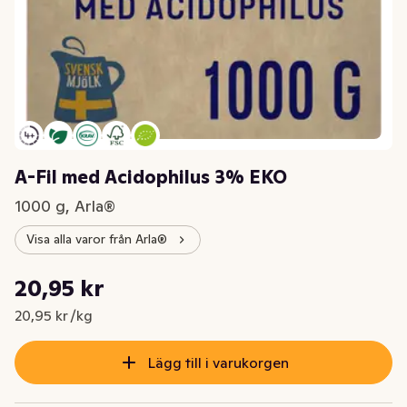
A-Fil med Acidophilus 3% EKO
1000 g, Arla®
Visa alla varor från Arla®
Styckpris: 20,95 kr /kg
20,95 kr
Nuvarande pris är: 20,95 kr
20,95 kr /kg
Lägg till i varukorgen