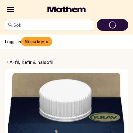
Sök
Logga in
Skapa konto
cidophilus 3% EKO
A-fil, Kefir & hälsofil