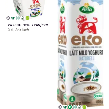
Gräddfil 12% KRAV/EKO
3 dl, Arla Ko®