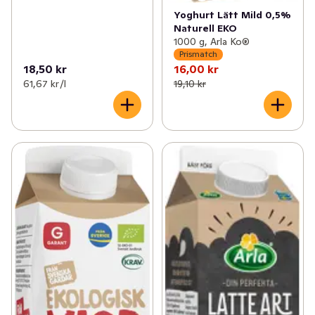
Yoghurt Lätt Mild 0,5%
Naturell EKO
1000 g, Arla Ko®
Prismatch
18,50 kr
16,00 kr
61,67 kr /l
19,10 kr