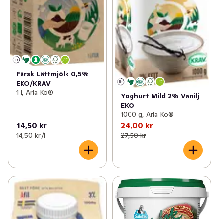
Färsk Lättmjölk 0,5%
EKO/KRAV
1 l, Arla Ko®
Yoghurt Mild 2% Vanilj
EKO
1000 g, Arla Ko®
14,50 kr
24,00 kr
14,50 kr /l
27,50 kr