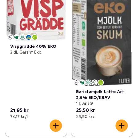
Vispgrädde 40% EKO
3 dl, Garant Eko
Baristamjölk Latte Art
2,6% EKO/KRAV
1 l, Arla®
21,95 kr
25,50 kr
73,17 kr /l
25,50 kr /l