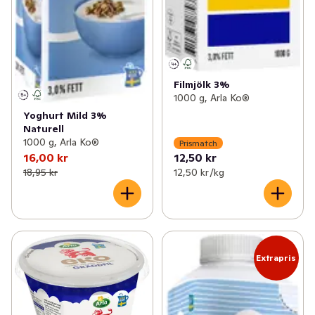
Filmjölk 3%
1000 g, Arla Ko®
Yoghurt Mild 3%
Naturell
1000 g, Arla Ko®
Prismatch
16,00 kr
12,50 kr
18,95 kr
12,50 kr /kg
Extrapris