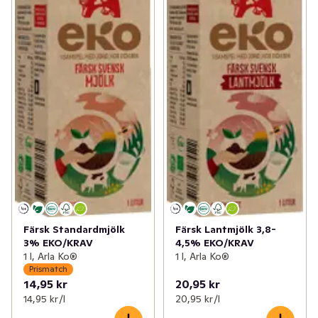
Färsk Standardmjölk
Färsk Lantmjölk 3,8-
3% EKO/KRAV
4,5% EKO/KRAV
1 l, Arla Ko®
1 l, Arla Ko®
Prismatch
14,95 kr
20,95 kr
14,95 kr /l
20,95 kr /l