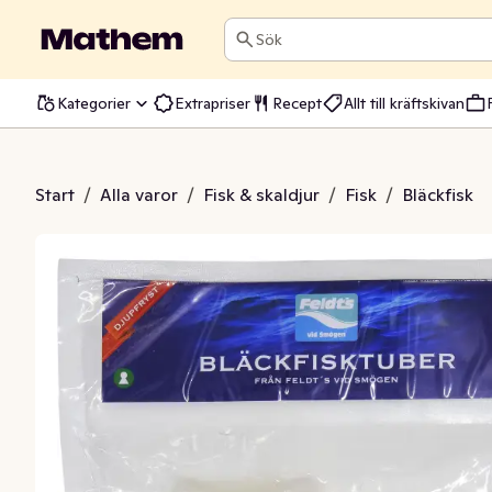
Sök
Kategorier
Extrapriser
Recept
Allt till kräftskivan
er Fryst Planets Pride
Start
/
Alla varor
/
Fisk & skaldjur
/
Fisk
/
Bläckfisk