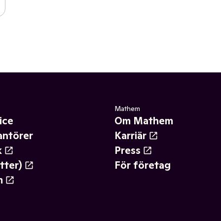
Mathem
ice
Om Mathem
antörer
Karriär
k
Press
tter)
För företag
m