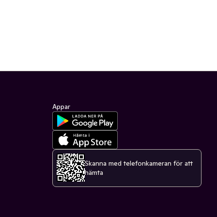
Appar
Skanna med telefonkameran för att
hämta