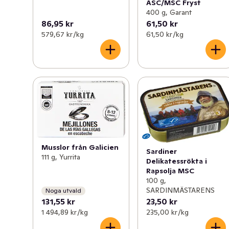
ASC/MSC Fryst
400 g, Garant
86,95 kr
61,50 kr
579,67 kr /kg
61,50 kr /kg
Musslor från Galicien
Sardiner
111 g, Yurrita
Delikatessrökta i
Rapsolja MSC
100 g,
SARDINMÄSTARENS
Noga utvald
131,55 kr
23,50 kr
1 494,89 kr /kg
235,00 kr /kg