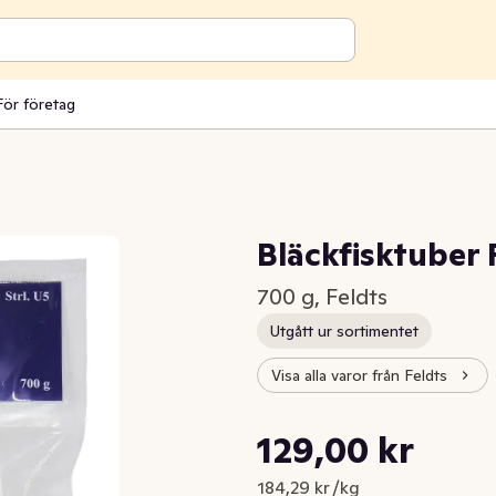
För företag
Bläckfisktuber 
700 g, Feldts
Utgått ur sortimentet
Visa alla varor från Feldts
Styckpris: 184,29 kr /kg
129,00 kr
Nuvarande pris är: 129,00 kr
184,29 kr /kg