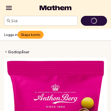
Sök
Logga in
Skapa konto
med Mjölkchoklad
Godispåsar