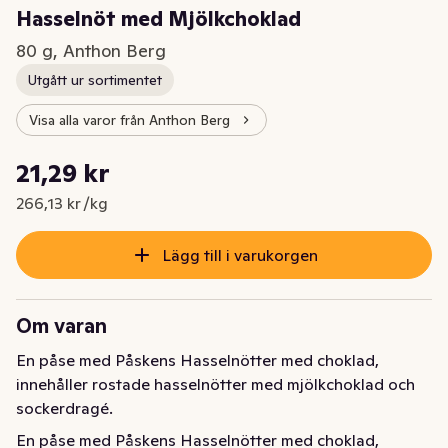
Hasselnöt med Mjölkchoklad
80 g, Anthon Berg
Utgått ur sortimentet
Visa alla varor från Anthon Berg
Styckpris: 266,13 kr /kg
21,29 kr
Nuvarande pris är: 21,29 kr
266,13 kr /kg
Lägg till i varukorgen
Om varan
En påse med Påskens Hasselnötter med choklad, 
innehåller rostade hasselnötter med mjölkchoklad och 
sockerdragé.
En påse med Påskens Hasselnötter med choklad, 