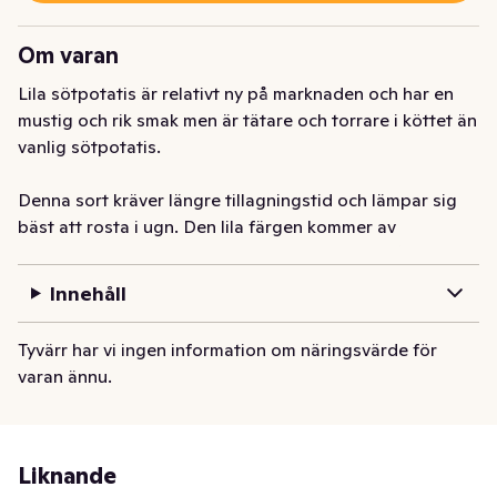
Om varan
Lila sötpotatis är relativt ny på marknaden och har en 
mustig och rik smak men är tätare och torrare i köttet än 
vanlig sötpotatis. 

Denna sort kräver längre tillagningstid och lämpar sig 
bäst att rosta i ugn. Den lila färgen kommer av 
antioxidanten antocyanin, samma som i t.ex. blåbär.

Innehåll
Lila sötpotatis kallas även för Purple yam eller "Ube" 
och används flitigt i asien till olika maträtter och 
Tyvärr har vi ingen information om näringsvärde för
efterrätter.
varan ännu.
Liknande