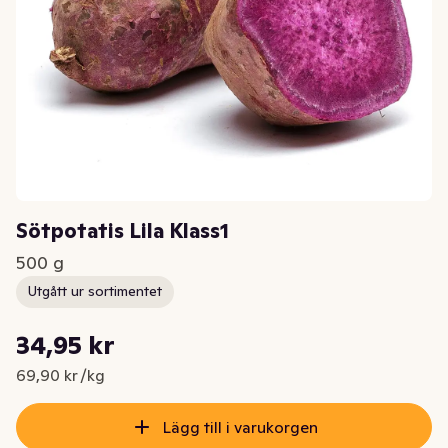
Sötpotatis Lila Klass1
500 g
Utgått ur sortimentet
Styckpris: 69,90 kr /kg
34,95 kr
Nuvarande pris är: 34,95 kr
69,90 kr /kg
Lägg till i varukorgen