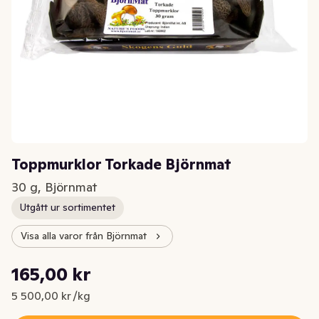
Toppmurklor Torkade Björnmat
30 g, Björnmat
Utgått ur sortimentet
Visa alla varor från Björnmat
Styckpris: 5 500,00 kr /kg
165,00 kr
Nuvarande pris är: 165,00 kr
5 500,00 kr /kg