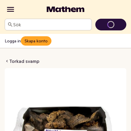
Sök
Logga in
Skapa konto
 Torkade Björnmat
Torkad svamp