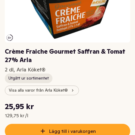
Crème Fraiche Gourmet Saffran & Tomat
27% Arla
2 dl, Arla Köket®
Utgått ur sortimentet
Visa alla varor från Arla Köket®
Styckpris: 129,75 kr /l
25,95 kr
Nuvarande pris är: 25,95 kr
129,75 kr /l
Lägg till i varukorgen