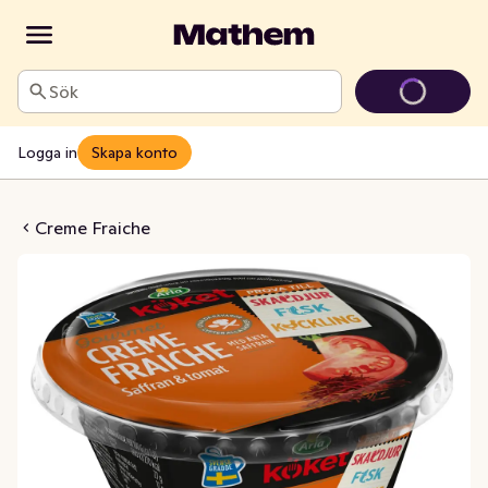
Sök
Logga in
Skapa konto
t Saffran & Tomat 27% Arla
Creme Fraiche