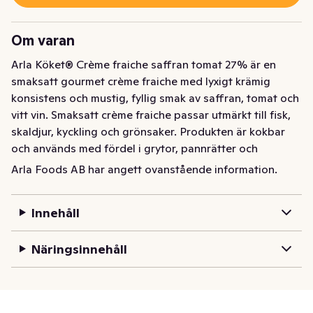
Om varan
Arla Köket® Crème fraiche saffran tomat 27% är en 
smaksatt gourmet crème fraiche med lyxigt krämig 
konsistens och mustig, fyllig smak av saffran, tomat och 
vitt vin. Smaksatt crème fraiche passar utmärkt till fisk, 
skaldjur, kyckling och grönsaker. Produkten är kokbar 
och används med fördel i grytor, pannrätter och 
pastarätter men också till sallader och som kall sås. 
Arla Foods AB har angett ovanstående information.
Symbolen med den blågula gräddkannan garanterar 100 
procent svensk grädde. Med pappersförpackningen är 
Innehåll
klimatpåverkan halverad jämfört med den tidigare 
plastförpackningen.
Näringsinnehåll