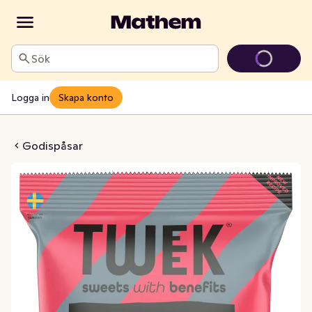
Sök
Logga in
Skapa konto
rry Utan Tillsatt Socker
Godispåsar