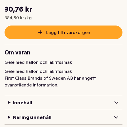
Styckpris: 384,50 kr /kg
30,76 kr
Nuvarande pris är: 30,76 kr
384,50 kr /kg
Lägg till i varukorgen
Om varan
Gele med hallon och lakritssmak
Gele med hallon och lakritssmak
First Class Brands of Sweden AB har angett
ovanstående information.
Innehåll
Näringsinnehåll