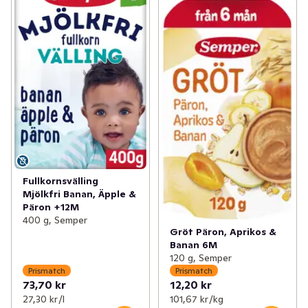
Fullkornsvälling
Mjölkfri Banan, Äpple &
Päron +12M
400 g, Semper
Gröt Päron, Aprikos &
Banan 6M
120 g, Semper
Prismatch
Prismatch
73,70 kr
12,20 kr
27,30 kr /l
101,67 kr /kg