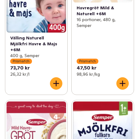
Havregröt Mild &
Naturell +6M
16 portioner, 480 g,
Semper
Välling Naturell
Mjölkfri Havre & Majs
+6M
400 g, Semper
Prismatch
Prismatch
73,70 kr
47,50 kr
26,32 kr /l
98,96 kr /kg