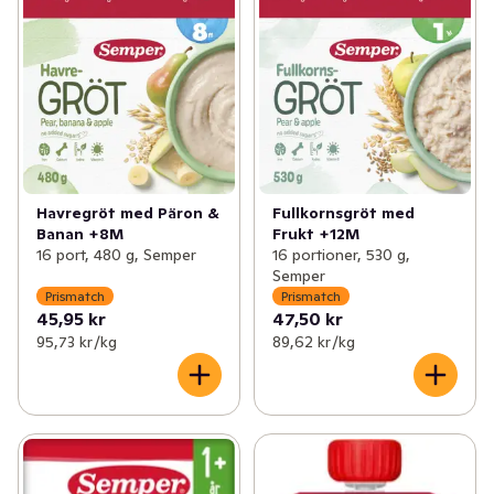
Havregröt med Päron &
Fullkornsgröt med
Banan +8M
Frukt +12M
16 port, 480 g, Semper
16 portioner, 530 g,
Semper
Prismatch
Prismatch
45,95 kr
47,50 kr
95,73 kr /kg
89,62 kr /kg