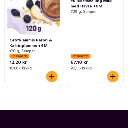
Fullkornsvälling Mild
med Havre +8M
725 g, Semper
Grötklämmis Päron &
Katrinplommon 6M
120 g, Semper
Prismatch
Prismatch
12,20 kr
67,10 kr
101,67 kr /kg
92,55 kr /kg