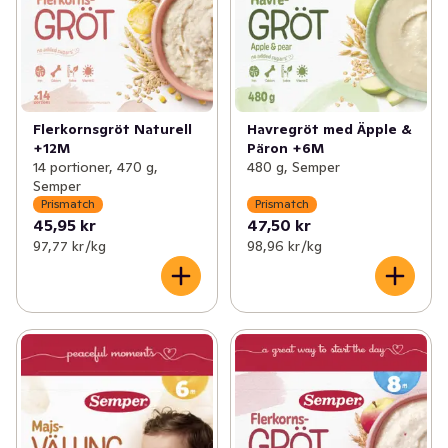
Flerkornsgröt Naturell
Havregröt med Äpple &
+12M
Päron +6M
14 portioner, 470 g,
480 g, Semper
Semper
Prismatch
Prismatch
45,95 kr
47,50 kr
97,77 kr /kg
98,96 kr /kg