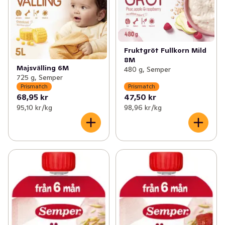
Fruktgröt Fullkorn Mild
8M
Majsvälling 6M
480 g, Semper
725 g, Semper
Prismatch
Prismatch
68,95 kr
47,50 kr
95,10 kr /kg
98,96 kr /kg