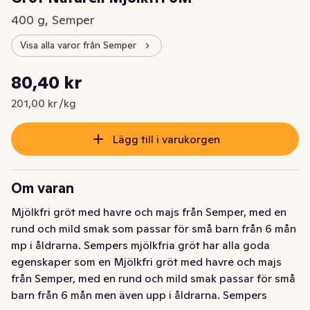
400 g, Semper
Visa alla varor från Semper
Styckpris: 201,00 kr /kg
80,40 kr
Nuvarande pris är: 80,40 kr
201,00 kr /kg
Lägg till i varukorgen
Om varan
Mjölkfri gröt med havre och majs från Semper, med en 
rund och mild smak som passar för små barn från 6 mån 
mp i åldrarna. Sempers mjölkfria gröt har alla goda 
egenskaper som en Mjölkfri gröt med havre och majs 
från Semper, med en rund och mild smak passar för små 
barn från 6 mån men även upp i åldrarna. Sempers 