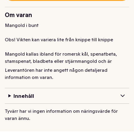
Om varan
Mangold i bunt

Obs! Vikten kan variera lite från knippe till knippe

Mangold kallas ibland för romersk kål, spenatbeta, 
stamspenat, bladbeta eller stjärnmangold och är 
släkting till rödbetan och sockerbetan. 

Leverantören har inte angett någon detaljerad
information om varan.
Mangold har stora, friskt gröna, oftast buckliga blad, 
med uppsvälda vita eller röda, gula bladstjälkar. 

Innehåll
Smaken påminner om spenat men är inte lika kraftig. 

Tyvärr har vi ingen information om näringsvärde för
Man använder bladen på Mangold på samma sätt som 
varan ännu.
t.ex. spenat, som kokt grönsak, i stuvningar och soppor. 
Om det gröna bladen är späda, kan de användas som 
råsallad. Stammen som bladen växer på kan tillagas på 