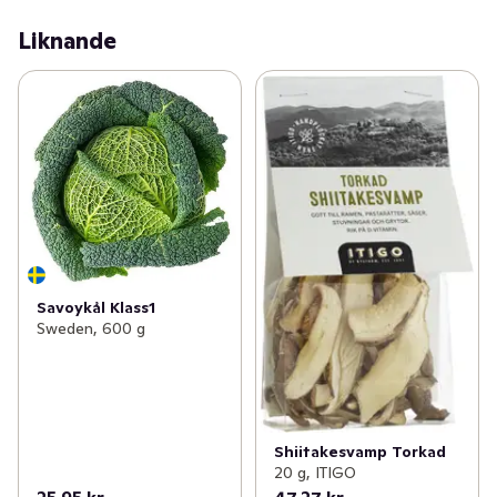
samma sätt som sparris. 

Liknande
Mangold bör förvaras kallt. +2-4°, gärna i plast för att 
förhindra uttorkning.
Savoykål Klass1
Sweden, 600 g
Shiitakesvamp Torkad
20 g, ITIGO
25,95 kr
47,27 kr