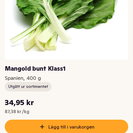
Mangold bunt Klass1
Spanien, 400 g
Utgått ur sortimentet
Styckpris: 87,38 kr /kg
34,95 kr
Nuvarande pris är: 34,95 kr
87,38 kr /kg
Lägg till i varukorgen