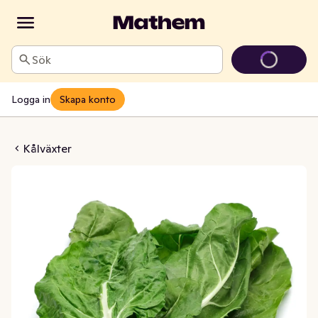
Sök
Logga in
Skapa konto
d bunt Klass1
Kålväxter