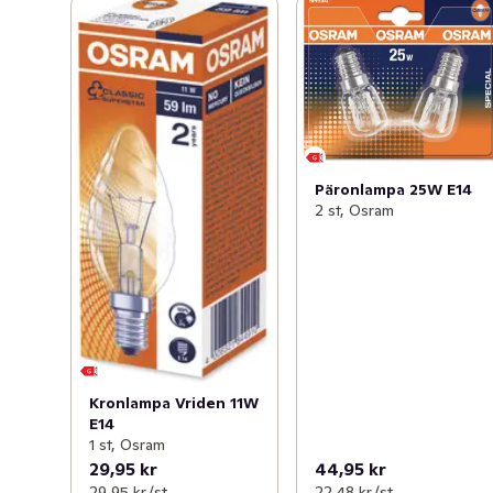
Päronlampa 25W E14
2 st, Osram
Kronlampa Vriden 11W
E14
1 st, Osram
29,95 kr
44,95 kr
29,95 kr /st
22,48 kr /st