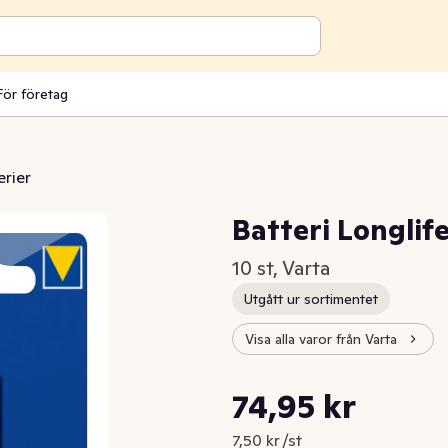
För företag
erier
Batteri Longli
10 st, Varta
Utgått ur sortimentet
Visa alla varor från Varta
Styckpris: 7,50 kr /st
74,95 kr
Nuvarande pris är: 74,95 kr
7,50 kr /st