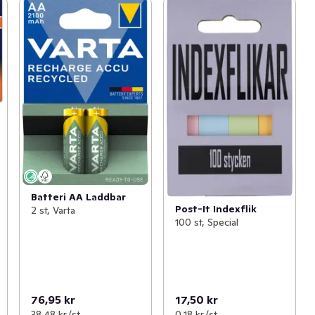
Batteri AA Laddbar
Post-It Indexflik
2 st, Varta
100 st, Special
76,95 kr
17,50 kr
38,48 kr /st
0,18 kr /st