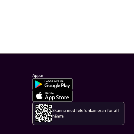
Appar
Skanna med telefonkameran för att
hämta