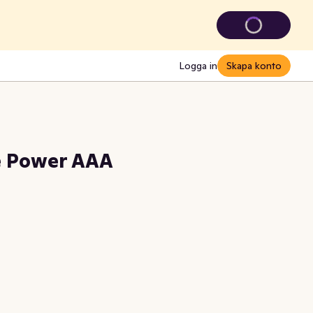
Logga in
Skapa konto
fe Power AAA