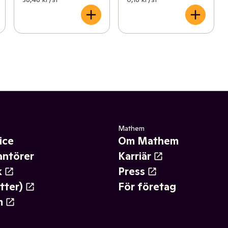
Mathem
ice
Om Mathem
antörer
Karriär
k
Press
tter)
För företag
m