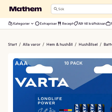
Sök
Kategorier
Extrapriser
Recept
Allt till kräftskivan
Longlife Power AAA
Start
/
Alla varor
/
Hem & hushåll
/
Hushållsel
/
Batt