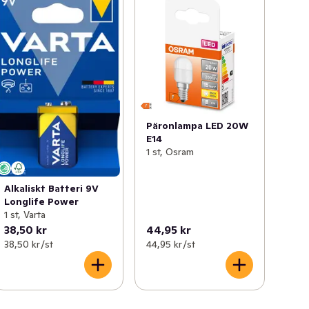
Päronlampa LED 20W
E14
1 st, Osram
Alkaliskt Batteri 9V
Longlife Power
1 st, Varta
38,50 kr
44,95 kr
38,50 kr /st
44,95 kr /st