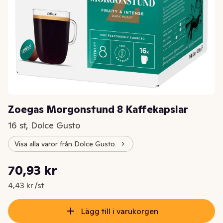
Zoegas Morgonstund 8 Kaffekapslar
16 st, Dolce Gusto
Visa alla varor från Dolce Gusto
Styckpris: 4,43 kr /st
70,93 kr
Nuvarande pris är: 70,93 kr
4,43 kr /st
Lägg till i varukorgen