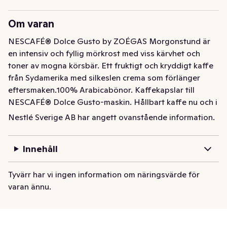
Om varan
NESCAFÉ® Dolce Gusto by ZOÉGAS Morgonstund är 
en intensiv och fyllig mörkrost med viss kärvhet och 
toner av mogna körsbär. Ett fruktigt och kryddigt kaffe 
från Sydamerika med silkeslen crema som förlänger 
eftersmaken.100% Arabicabönor. Kaffekapslar till 
NESCAFÉ® Dolce Gusto-maskin. Hållbart kaffe nu och i 
framtiden.
Nestlé Sverige AB har angett ovanstående information.
NESCAFÉ® Dolce Gusto by ZOÉGAS Morgonstund är 
en intensiv och fyllig mörkrost med viss kärvhet och 
Innehåll
toner av mogna körsbär. Ett fruktigt och kryddigt kaffe 
från Sydamerika med silkeslen crema som förlänger 
Tyvärr har vi ingen information om näringsvärde för
eftersmaken.100% Arabicabönor. Kaffekapslar till 
varan ännu.
NESCAFÉ® Dolce Gusto-maskin. Hållbart kaffe nu och i 
framtiden.