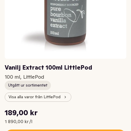
Vanilj Extract 100ml LittlePod
100 ml, LittlePod
Utgått ur sortimentet
Visa alla varor från LittlePod
Styckpris: 1 890,00 kr /l
189,00 kr
Nuvarande pris är: 189,00 kr
1 890,00 kr /l