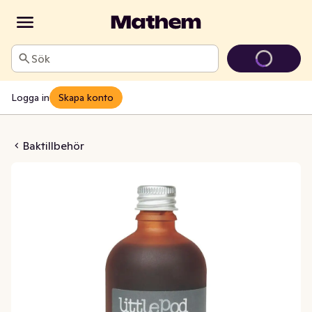
Sök
Logga in
Skapa konto
act 100ml LittlePod
Baktillbehör