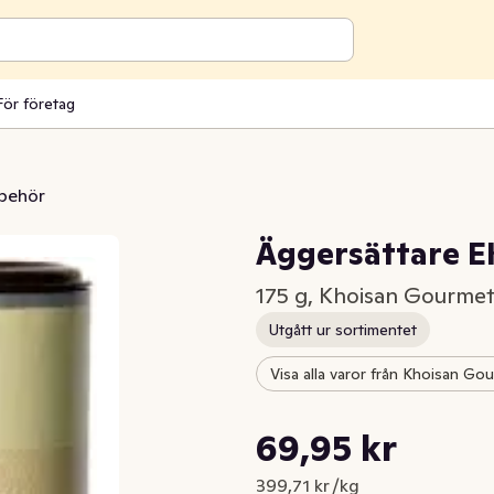
För företag
lbehör
Äggersättare 
175 g, Khoisan Gourme
Utgått ur sortimentet
Visa alla varor från Khoisan Go
Styckpris: 399,71 kr /kg
69,95 kr
Nuvarande pris är: 69,95 kr
399,71 kr /kg