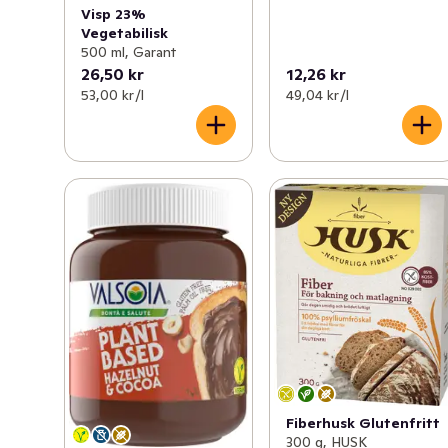
Visp 23%
Vegetabilisk
500 ml, Garant
26,50 kr
12,26 kr
53,00 kr /l
49,04 kr /l
Fiberhusk Glutenfritt
300 g, HUSK