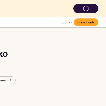
Logga in
Skapa konto
EKO
t
urmet