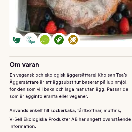
Om varan
En vegansk och ekologisk äggersättare! Khoisan Tea’s 
Äggersättare är ett äggsubstitut baserat på lupinmjöl, 
för den som vill baka och laga mat utan ägg. Passar de 
som är äggintoleranta eller veganer. 

Används enkelt till sockerkaka, tårtbottnar, muffins, 
pannkakor, bröd, gratänger och mycket annat! Det är 
V-Sell Ekologiska Produkter AB har angett ovanstående
enkelt att använda äggersättaren, man blandar en 
information.
rågad matsked med 30 ml vatten så får man 