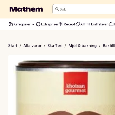
Sök
Kategorier
Extrapriser
Recept
Allt till kräftskivan
rsättare EKO
Start
/
Alla varor
/
Skafferi
/
Mjöl & bakning
/
Baktil