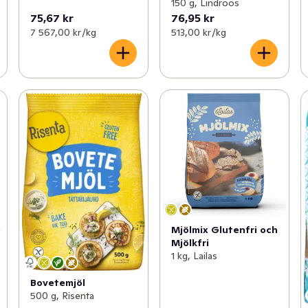
150 g, Lindroos
75,67 kr
76,95 kr
7 567,00 kr /kg
513,00 kr /kg
Mjölmix Glutenfri och
Mjölkfri
1 kg, Lailas
Bovetemjöl
500 g, Risenta