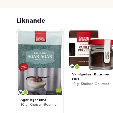
motsvarande 1 ägg. Hög proteinhalt ( 23 gram per 100 
gr) och självklart glutenfri. En förpackning motsvarar ca 
23 ägg.
Liknande
Vaniljpulver Bourbon
EKO
10 g, Khoisan Gourmet
Agar Agar EKO
30 g, Khoisan Gourmet