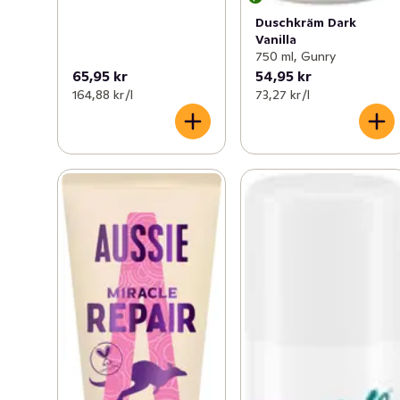
TRESemmé förstår hårets kraft för att öka ditt 
Duschkräm Dark
välmående och det är därför som TRESemmé erbjuder 
Vanilla
750 ml, Gunry
professionell hårvård som hjälper dig skapa din egen 
65,95 kr
54,95 kr
stil hemma och uppleva den härliga salongskänslan 
164,88 kr /l
73,27 kr /l
varje dag