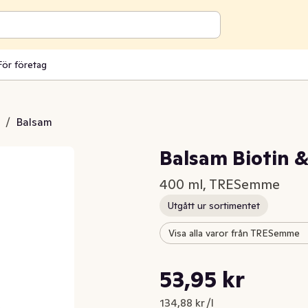
För företag
/
Balsam
Balsam Biotin &
400 ml, TRESemme
Utgått ur sortimentet
Visa alla varor från TRESemme
Styckpris: 134,88 kr /l
53,95 kr
Nuvarande pris är: 53,95 kr
134,88 kr /l