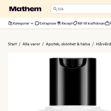
Sök
Kategorier
Extrapriser
Recept
Allt till kräftskivan
 Biotin & Repair
Start
/
Alla varor
/
Apotek, skönhet & hälsa
/
Hårvård