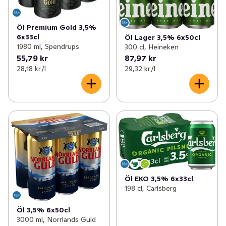
Öl Premium Gold 3,5%
6x33cl
Öl Lager 3,5% 6x50cl
1980 ml, Spendrups
300 cl, Heineken
55,79 kr
87,97 kr
28,18 kr /l
29,32 kr /l
Öl EKO 3,5% 6x33cl
198 cl, Carlsberg
Öl 3,5% 6x50cl
3000 ml, Norrlands Guld