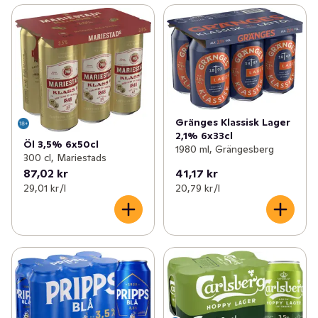
Gränges Klassisk Lager
2,1% 6x33cl
Öl 3,5% 6x50cl
1980 ml, Grängesberg
300 cl, Mariestads
87,02 kr
41,17 kr
29,01 kr /l
20,79 kr /l