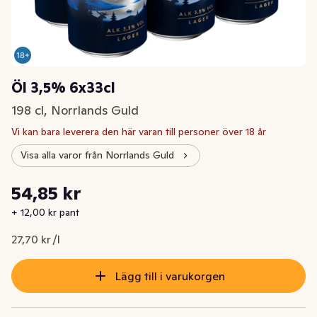
Öl 3,5% 6x33cl
198 cl, Norrlands Guld
Vi kan bara leverera den här varan till personer över 18 år
Visa alla varor från Norrlands Guld
Styckpris: 27,70 kr /l
54,85 kr
Nuvarande pris är: 54,85 kr
+ 12,00 kr pant
27,70 kr /l
Lägg till i varukorgen