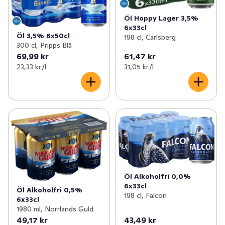
Öl Hoppy Lager 3,5%
6x33cl
Öl 3,5% 6x50cl
198 cl, Carlsberg
300 cl, Pripps Blå
69,99 kr
61,47 kr
23,33 kr /l
31,05 kr /l
Öl Alkoholfri 0,0%
6x33cl
Öl Alkoholfri 0,5%
198 cl, Falcon
6x33cl
1980 ml, Norrlands Guld
49,17 kr
43,49 kr