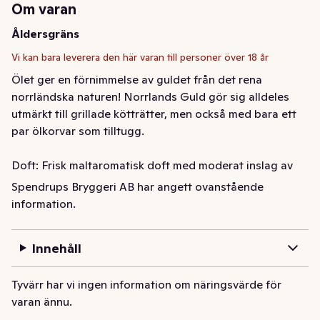
Om varan
Åldersgräns
Vi kan bara leverera den här varan till personer över 18 år
Ölet ger en förnimmelse av guldet från det rena 
norrländska naturen! Norrlands Guld gör sig alldeles 
utmärkt till grillade kötträtter, men också med bara ett 
par ölkorvar som tilltugg. 

Doft: Frisk maltaromatisk doft med moderat inslag av 
humlearom

Spendrups Bryggeri AB har angett ovanstående
information.
Smak: Milt öl av Dortmundertyp. Fylligt med viss beska.
Ölet ger en förnimmelse av guldet från det rena 
Innehåll
norrländska naturen! Norrlands Guld gör sig alldeles 
utmärkt till grillade kötträtter, men också med bara ett 
Tyvärr har vi ingen information om näringsvärde för
par ölkorvar som tilltugg. 

varan ännu.