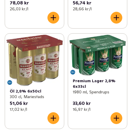
78,08 kr
56,74 kr
26,03 kr /l
28,66 kr /l
Premium Lager 2,8%
6x33cl
Öl 2,8% 6x50cl
1980 ml, Spendrups
300 cl, Mariestads
51,06 kr
33,60 kr
17,02 kr /l
16,97 kr /l