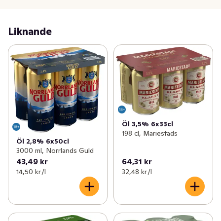
Doft: Frisk maltaromatisk doft med moderat inslag av 
humlearom

Liknande
Smak: Milt öl av Dortmundertyp. Fylligt med viss beska.
Öl 3,5% 6x33cl
198 cl, Mariestads
Öl 2,8% 6x50cl
3000 ml, Norrlands Guld
43,49 kr
64,31 kr
14,50 kr /l
32,48 kr /l