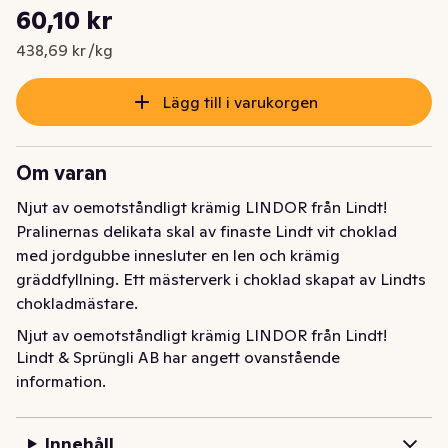
Styckpris: 438,69 kr /kg
60,10 kr
Nuvarande pris är: 60,10 kr
438,69 kr /kg
Lägg till i varukorgen
Om varan
Njut av oemotståndligt krämig LINDOR från Lindt! 
Pralinernas delikata skal av finaste Lindt vit choklad 
med jordgubbe innesluter en len och krämig 
gräddfyllning. Ett mästerverk i choklad skapat av Lindts 
chokladmästare.
Njut av oemotståndligt krämig LINDOR från Lindt! 
Lindt & Sprüngli AB har angett ovanstående
Pralinernas delikata skal av finaste Lindt vit choklad 
information.
med jordgubbe innesluter en len och krämig 
gräddfyllning. Ett mästerverk i choklad skapat av Lindts 
chokladmästare.
Innehåll