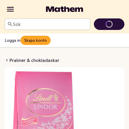
Sök
Logga in
Skapa konto
iner Strawberries & Cream
Praliner & chokladaskar