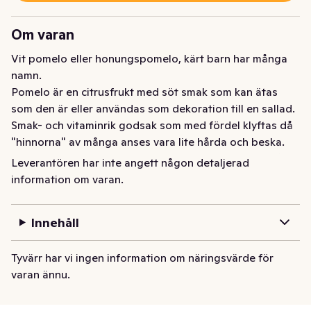
Om varan
Vit pomelo eller honungspomelo, kärt barn har många 
namn.

Pomelo är en citrusfrukt med söt smak som kan ätas 
som den är eller användas som dekoration till en sallad. 
Smak- och vitaminrik godsak som med fördel klyftas då 
"hinnorna" av många anses vara lite hårda och beska.

Lite kuriosa: Korsar man en Apelsin och en Pomelo får 
Leverantören har inte angett någon detaljerad
man en Grapefrukt :-) Så Pomelo är alltså ingen 
information om varan.
korsning

Innehåll
Nedan visas storleksjämförelse mellan (från vänster) 
Grapefrukt, Ugli, Sweetie och Pomelo
Tyvärr har vi ingen information om näringsvärde för
Pomelo Klass1
varan ännu.