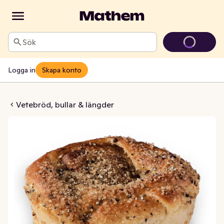
Sök
Logga in
Skapa konto
knut på Smör 2-p
Vetebröd, bullar & längder