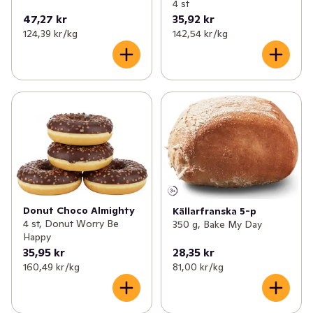
4 st
47,27 kr
35,92 kr
124,39 kr /kg
142,54 kr /kg
Donut Choco Almighty
Källarfranska 5-p
4 st, Donut Worry Be
350 g, Bake My Day
Happy
35,95 kr
28,35 kr
160,49 kr /kg
81,00 kr /kg