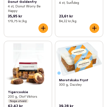
Donut Goldenfry
4 st, SurÅdeg
4 st, Donut Worry Be
Happy
35,95 kr
23,61 kr
179,75 kr /kg
84,32 kr /kg
Morotskaka Fryst
300 g, Dazzley
Tigercookie
200 g, Olof Viktors
Noga utvald
62,42 kr
39,28 kr