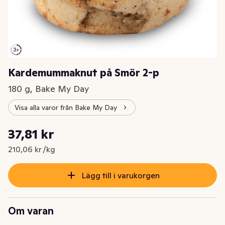
Kardemummaknut på Smör 2-p
180 g, Bake My Day
Visa alla varor från Bake My Day
Styckpris: 210,06 kr /kg
37,81 kr
Nuvarande pris är: 37,81 kr
210,06 kr /kg
Lägg till i varukorgen
Om varan