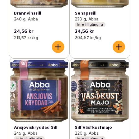
Brännvinssill
Senapssill
240 g, Abba
230 g, Abba
Inte tillgänglig
24,56 kr
24,56 kr
213,57 kr /kg
204,67 kr /kg
Ansjoviskryddad Sill
Sill Västkustmajo
245 g, Abba
220 g, Abba
Inte tillgänglig
Inte tillgänglig