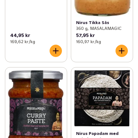
✓
Nytt till balkong och altan
(15)
Nirus Tikka Sås
✓
Nyheter inom kött & kyckling
(20)
360 g, MASALAMAGIC
44,95 kr
57,95 kr
✓
Nyheter till de minsta
(20)
169,62 kr /kg
160,97 kr /kg
Nirus Papadam med