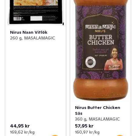
✓
Nyheter inom godis
(24)
✓
Nyheter från Dole
(7)
✓
Kvarg- och yoghurtnyheter
(11)
Nirus Naan Vitlök
260 g, MASALAMAGIC
✓
Nytt från bageriet
(7)
✓
Nyheter inom sås och röror
(22)
✓
Indiska nyheter i hyllan
(9)
✓
Gröna nyheter
(30)
✓
Dryckesnyheter
(28)
Nirus Butter Chicken
✓
Ostnyheter
(6)
Sås
360 g, MASALAMAGIC
✓
Nyheter inom energi- och vitamindrycker
(39)
44,95 kr
57,95 kr
169,62 kr /kg
160,97 kr /kg