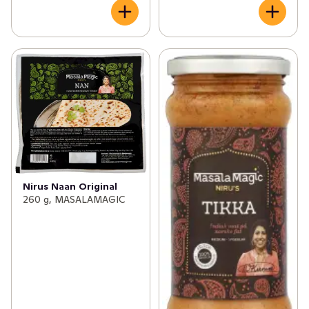
✓
Leksaksnyheter
(1)
✓
Glutenfria nyheter
(7)
✓
Fikanyheter
(7)
✓
EKO nyheter
(19)
✓
Dags att fylla på solskydd
(14)
✓
Brödnyheter
(10)
✓
Glass- och dessertnyheter
(44)
Nirus Naan Original
260 g, MASALAMAGIC
✓
Nyheter inom träning & hälsa
(6)
✓
Nyheter i frysen
(38)
✓
Nyheter till badrumsskåpet
(40)
✓
Nytt inom fisk- och skaldjur
(41)