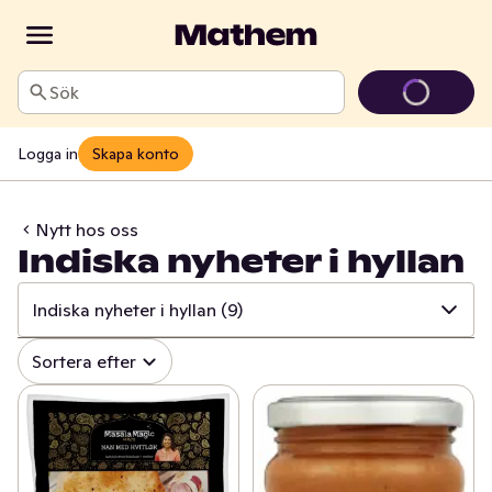
Sök
Logga in
Skapa konto
Nytt hos oss
Indiska nyheter i hyllan
Indiska nyheter i hyllan
(9)
✓
Alla
(519)
Sortera efter
✓
Äntligen på hyllan!
(33)
✓
Grillnyheter
(63)