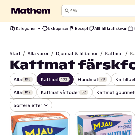
Sök
Kategorier
Extrapriser
Recept
Allt till kräftskivan
Start
/
Alla varor
/
Djurmat & tillbehör
/
Kattmat
/
Ka
Kattmat färskf
Alla
Kattmat
Hundmat
Kattillbe
198
102
78
Alla
Kattmat våtfoder
Kattmat gourmet
102
52
Sortera efter