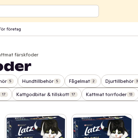
För företag
ttmat färskfoder
oder
hör
Hundtillbehör
Fågelmat
Djurtillbehör
5
5
2
3
Kattgodbitar & tillskott
Kattmat torrfoder
17
17
13