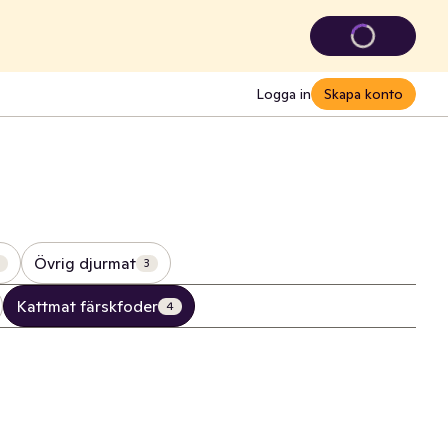
Logga in
Skapa konto
Övrig djurmat
3
Kattmat färskfoder
4