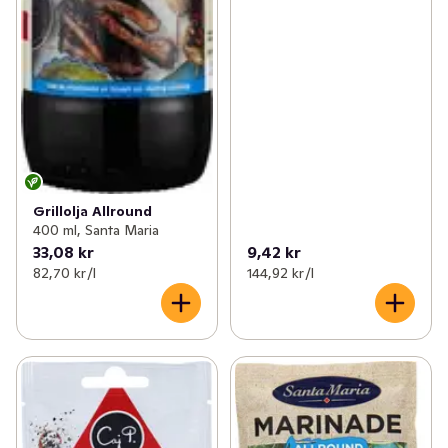
✓
Mangorajasås
(4)
✓
Brunsås
(1)
✓
Hovmästarsås
(4)
✓
Kebabsås
(12)
✓
Remouladsås
(4)
Grillolja Allround
✓
Aioli
(11)
400 ml, Santa Maria
33,08 kr
9,42 kr
✓
Ostsås
(7)
82,70 kr /l
144,92 kr /l
✓
Pizzasås
(9)
✓
Vitvinssås
0
✓
Tzatziki
(4)
✓
Gräddsås
(2)