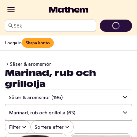
Sök
Logga in
Skapa konto
Såser & aromsmör
Marinad, rub och
grillolja
Såser & aromsmör
(196)
✓
Alla
(647)
Marinad, rub och grillolja
(63)
✓
Kryddor & örter
(226)
✓
Alla
(196)
Filter
Sortera efter