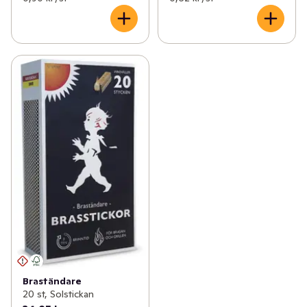
✓
Fritid & övrigt
(23)
✓
Säsongspynt
(7)
Braständare
20 st, Solstickan