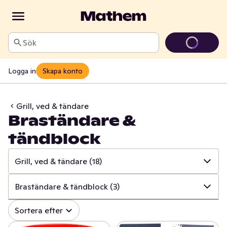
Sök
Logga in
Skapa konto
Grill, ved & tändare
Braständare &
tändblock
Grill, ved & tändare
(18)
✓
Alla
(999)
Braständare & tändblock
(3)
✓
Hushålls- & toapapper
(34)
✓
Alla
(18)
Sortera efter