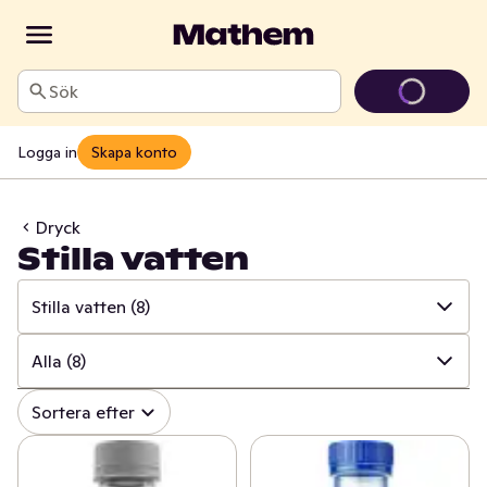
Sök
Logga in
Skapa konto
Dryck
Stilla vatten
Stilla vatten
(8)
✓
Alla
(1137)
Alla
(8)
✓
Läsk
(144)
✓
Alla
(8)
Sortera efter
✓
Alkoholfritt vin
(24)
✓
Stilla vatten stor
(5)