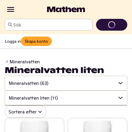
Sök
Logga in
Skapa konto
Mineralvatten
Mineralvatten liten
Mineralvatten
(63)
✓
Alla
(1139)
Mineralvatten liten
(11)
✓
Läsk
(143)
✓
Alla
(63)
Sortera efter
✓
Alkoholfritt vin
(24)
✓
Mineralvatten stor
(22)