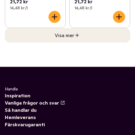
21,72 kr
21,72 kr
14,48 kr /l
14,48 kr /l
Visa mer
Handla
Inspiration
Vanliga frågor och svar
Så handlar du
Hemleverans
Färskvarugaranti