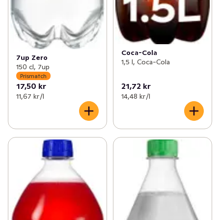
Coca-Cola
7up Zero
1,5 l, Coca-Cola
150 cl, 7up
Prismatch
17,50 kr
21,72 kr
11,67 kr /l
14,48 kr /l