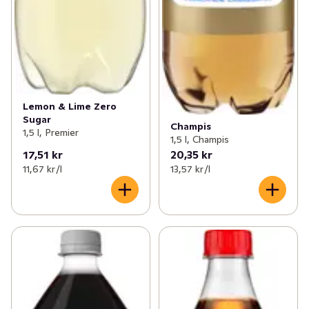
✓
Funktionella drycker
(155)
Lemon & Lime Zero
Sugar
Champis
1,5 l, Premier
1,5 l, Champis
17,51 kr
20,35 kr
11,67 kr /l
13,57 kr /l