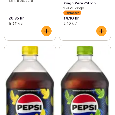
1,5 l, Trocadero
Zingo Zero Citron
150 cl, Zingo
Prismatch
20,35 kr
14,10 kr
13,57 kr /l
9,40 kr /l