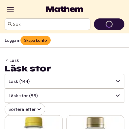
Sök
Logga in
Skapa konto
Läsk
Läsk stor
Läsk
(144)
✓
Alla
(1139)
Läsk stor
(56)
✓
Läsk
(144)
✓
Alla
(144)
Sortera efter
✓
Alkoholfritt vin
(24)
✓
Läsk stor
(56)