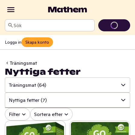
Sök
Logga in
Skapa konto
Träningsmat
Nyttiga fetter
Träningsmat
(64)
✓
Alla
(379)
Nyttiga fetter
(7)
✓
Kosttillskott
(74)
✓
Alla
(64)
Filter
Sortera efter
✓
Bars & mellanmål
(113)
✓
Proteinrika råvaror
(20)