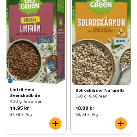
✓
Drycker
(142)
✓
Komplexa kolhydrater
(17)
✓
Träningsmat
(64)
✓
Nyttiga fetter
(7)
✓
Hälsosamma färdigrätter
(10)
✓
Matförvaring & dosering
(10)
Linfrö Hela
Solroskärnor Naturella
Svenskodlade
350 g, GoGreen
400 g, GoGreen
14,95 kr
18,88 kr
37,38 kr /kg
53,94 kr /kg