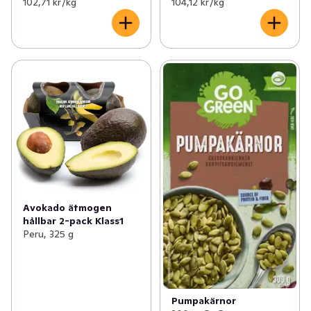
102,71 kr /kg
104,12 kr /kg
Avokado ätmogen
hållbar 2-pack Klass1
Peru, 325 g
Pumpakärnor