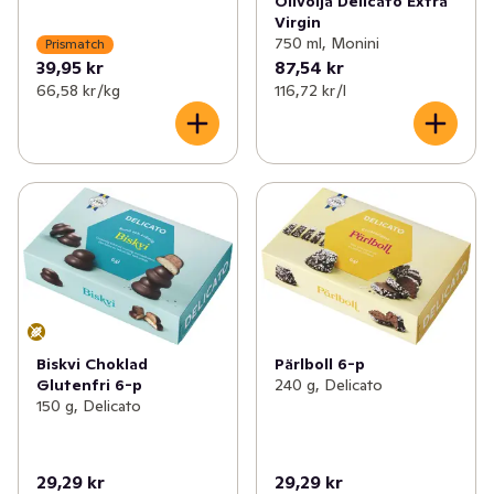
Olivolja Delicato Extra
Virgin
750 ml, Monini
Prismatch
39,95 kr
87,54 kr
66,58 kr /kg
116,72 kr /l
Biskvi Choklad
Pärlboll 6-p
Glutenfri 6-p
240 g, Delicato
150 g, Delicato
29,29 kr
29,29 kr