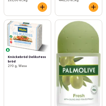
235,00 kr /kg
446,55 kr /kg
Knäckebröd Delikatess
bröd
270 g, Wasa