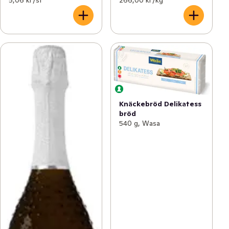
5,06 kr /st
266,00 kr /kg
Knäckebröd Delikatess
bröd
540 g, Wasa