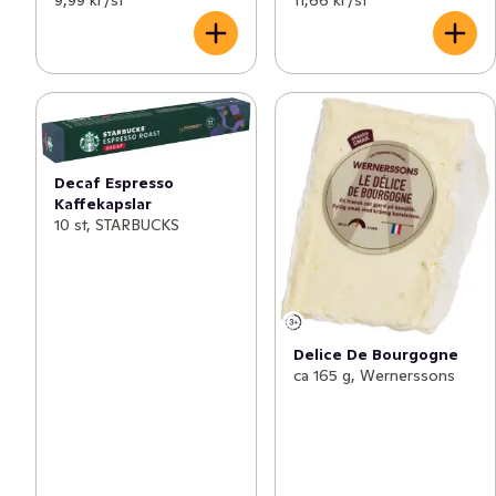
9,99 kr /st
11,66 kr /st
Decaf Espresso
Kaffekapslar
10 st, STARBUCKS
Delice De Bourgogne
ca 165 g, Wernerssons