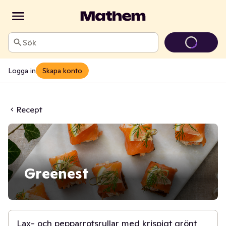
Sök
Logga in
Skapa konto
Recept
Greenest
15 min
Lax- och pepparrotsrullar med krispigt grönt