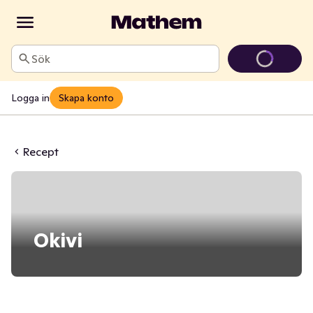
Sök
Logga in
Skapa konto
Recept
Okivi