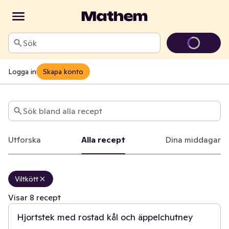
Sök
Logga in
Skapa konto
Recept
Sök bland alla recept
Utforska
Alla recept
Dina middagar
Viltkött
3 t
Visar 8 recept
Hjortstek med rostad kål och äppelchutney