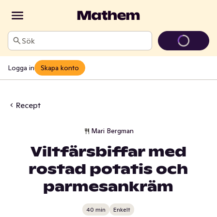
Sök
Logga in
Skapa konto
Recept
Mari Bergman
Viltfärsbiffar med
rostad potatis och
parmesankräm
40 min
Enkelt