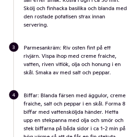
Skölj och finhacka basilika och blanda med
den rostade potatisen strax innan
servering.
3
Parmesankräm: Riv osten fint på ett
rivjärn. Vispa ihop med creme fraiche,
vatten, riven vitlök, olja och honung i en
skål. Smaka av med salt och peppar.
4
Biffar: Blanda färsen med äggulor, creme
fraiche, salt och peppar i en skål. Forma 8
biffar med vattensköljda händer. Hetta
upp en stekpanna med olja och smör och
stek biffarna på båda sidor i ca 1-2 min på
hög värme så att de får en fin stekyta.