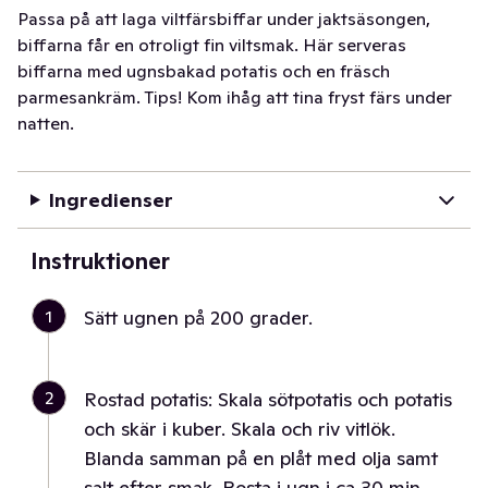
Passa på att laga viltfärsbiffar under jaktsäsongen,
biffarna får en otroligt fin viltsmak. Här serveras
biffarna med ugnsbakad potatis och en fräsch
parmesankräm. Tips! Kom ihåg att tina fryst färs under
natten.
Ingredienser
Instruktioner
1
Sätt ugnen på 200 grader.
2
Rostad potatis: Skala sötpotatis och potatis
och skär i kuber. Skala och riv vitlök.
Blanda samman på en plåt med olja samt
salt efter smak. Rosta i ugn i ca 30 min.