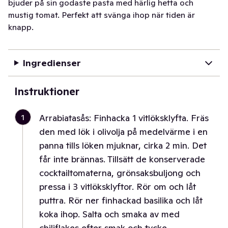
bjuder på sin godaste pasta med härlig hetta och
mustig tomat. Perfekt att svänga ihop när tiden är
knapp.
Ingredienser
Instruktioner
1
Arrabiatasås: Finhacka 1 vitlöksklyfta. Fräs
den med lök i olivolja på medelvärme i en
panna tills löken mjuknar, cirka 2 min. Det
får inte brännas. Tillsätt de konserverade
cocktailtomaterna, grönsaksbuljong och
pressa i 3 vitlöksklyftor. Rör om och låt
puttra. Rör ner finhackad basilika och låt
koka ihop. Salta och smaka av med
chiliflakes efter smak och tycke.