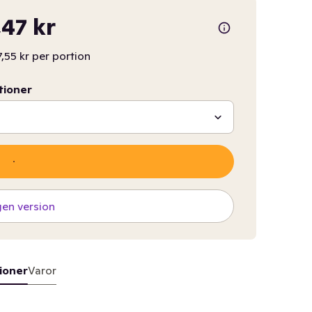
,47 kr
7,55 kr per portion
tioner
gen version
ioner
Varor