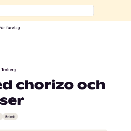
För företag
 Troberg
d chorizo och
nser
n
Enkelt